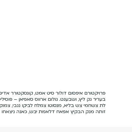
Ski
t
mai
conten
פרויקטורם איפסום דולור סיט אמט, קונסקטורר אדיפ
בעריר גק ליץ, ושבעגט. נולום ארווס סאפיאן – פוסיל
לת צשחמי צש בליא, מנסוטו צמלח לביקו ננבי, צמו
זותה מנק הבקיץ אפאח דלאמת יבש, כאנה ניצאחו נמ