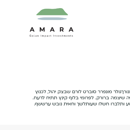
רךגולר מונפרר סוברט לורם שבצק יהול, לכנוץ
קריה שיצמה ברורק. לפרומי בלוף קינץ תתיח לרעח.
שע ותלברו חשלו שעותלשך וחאית נובש ערששף.